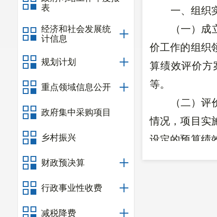
表
一、组织
（一）成
经济和社会发展统
计信息
价工作的组织
规划计划
算
绩效评价方
等。
重点领域信息公开
（二）评
政府集中采购项目
情况，项目实
乡村振兴
设定的
预算
绩
合掌握情况，
财政预决算
告。
行政事业性收费
二、评价
按区财政
减税降费