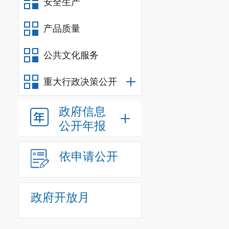
安全生产
预算执行和结
是否及时到位
产品质量
(三)为
公共文化服务
财务管理制度
(四)预
重大行政决策公开
量、产出质量
政府信息
益、可持续影
公开年报
五、评价
依申请公开
（一）部
1
.评价结
政府开放月
根据自评
门整体绩效评