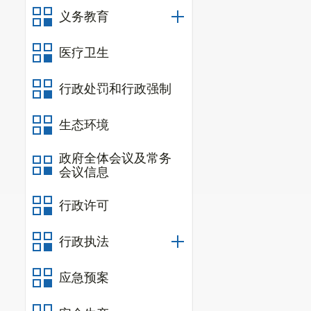
（
5
）新冠
义务教育
（三）评
评价时段
医疗卫生
三、评价
行政处罚和行政强制
按照
《中
生态环境
理的意见》《
办法》《东川
政府全体会议及常务
会议信息
四、评价
行政许可
（一）预
确性、合理性
行政执法
部门履职相一
应急预案
(
二
)资金