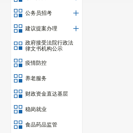
绩效评价对象
公务员招考
（一）评
建议提案办理
部门整体
（二）评
政府接受法院行政法
律文书机构公示
1
.部门整
疫情防控
20
22
年度
2
.项目支
养老服务
（
1
）长期
财政资金直达基层
（
2
）离休
稳岗就业
（
3
）城乡
（
4
）医疗
食品药品监管