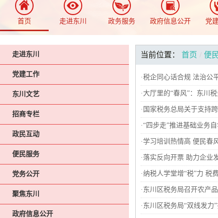
首页
走进东川
政务服务
政府信息公开
党
走进东川
当前位置：
首页
/
便
党建工作
·
税企同心话合规 法治公
·
大厅里的“春风”：东川税
东川文艺
·
国家税务总局关于支持跨
招商专栏
·
“四步走”推进基础业务
政民互动
·
学习培训热情高 便民春
便民服务
·
落实反向开票 助力企业
·
纳税人学堂增“税”力 税
党务公开
·
东川区税务局召开农产品
聚焦东川
·
东川区税务局“双线发力
政府信息公开