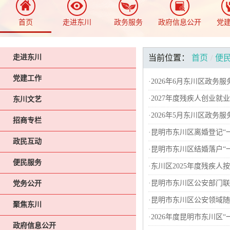
首页
走进东川
政务服务
政府信息公开
党
走进东川
当前位置：
首页
/
便
党建工作
·
2026年6月东川区政务
·
2027年度残疾人创业就
东川文艺
·
2026年5月东川区政务
招商专栏
·
昆明市东川区离婚登记“
政民互动
·
昆明市东川区结婚落户“
便民服务
·
东川区2025年度残疾人
·
昆明市东川区公安部门联
党务公开
·
昆明市东川区公安领域随
聚焦东川
·
2026年度昆明市东川区
政府信息公开