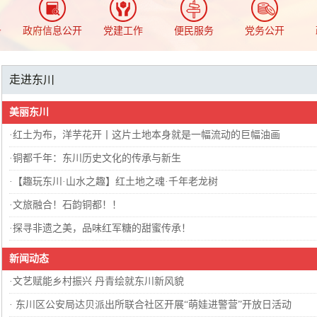
务
政府信息公开
党建工作
便民服务
党务公开
走进东川
美丽东川
·
红土为布，洋芋花开丨这片土地本身就是一幅流动的巨幅油画
·
铜都千年：东川历史文化的传承与新生
·
【趣玩东川·山水之趣】红土地之魂·千年老龙树
·
文旅融合！石韵铜都！！
·
探寻非遗之美，品味红军糖的甜蜜传承！
新闻动态
·
文艺赋能乡村振兴 丹青绘就东川新风貌
·
东川区公安局达贝派出所联合社区开展“萌娃进警营”开放日活动