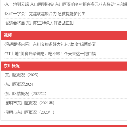
·
从土地到云端 从山间到指尖 东川区奏响乡村振兴多元业态联动“三部
·
区红十字会：党建联建聚合力 急救提能护民生
·
省运会将启 东川职工特色方阵备战正酣
视频
·
滇超即将启幕！东川文旅备好大礼包“助攻”绿茵盛宴
·
“红土地”美食齐聚普陀，吃不够！今天来这一饱口福
东川概况
·
东川区概况（2025）
·
东川区概况2024
·
东川区情概况（2022年）
·
昆明市东川区概况（2021年）
·
昆明市东川区概况（2020年）