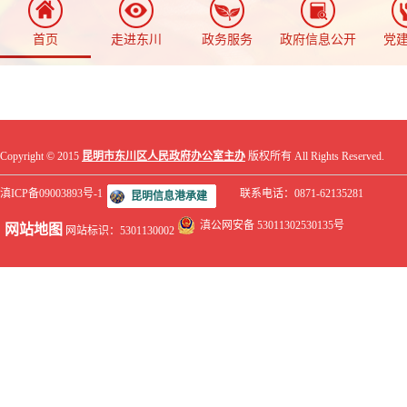
首页
走进东川
政务服务
政府信息公开
党
Copyright © 2015
昆明市东川区人民政府办公室主办
版权所有 All Rights Reserved.
滇ICP备09003893号-1
联系电话：0871-62135281
昆明信息港承建
滇公网安备 53011302530135号
网站地图
网站标识：5301130002