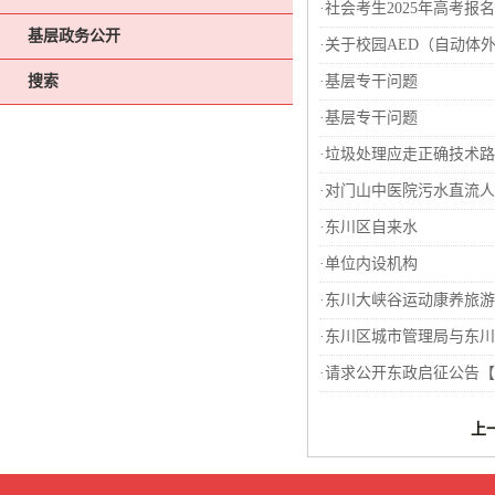
·
社会考生2025年高考报
基层政务公开
·
关于校园AED（自动体
搜索
·
基层专干问题
·
基层专干问题
·
垃圾处理应走正确技术路
·
对门山中医院污水直流人
·
东川区自来水
·
单位内设机构
·
东川大峡谷运动康养旅游
·
东川区城市管理局与东川
·
请求公开东政启征公告【2
上