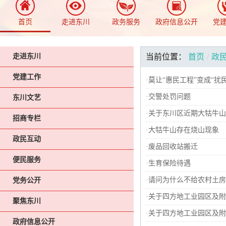
首页
走进东川
政务服务
政府信息公开
党
走进东川
当前位置：
首页
/
政
党建工作
·
莫让“惠民工程”变成“扰
·
交警处罚问题
东川文艺
·
关于东川区近期大牯牛山
招商专栏
·
大牯牛山存在烧山现象
政民互动
·
废品回收站搬迁
便民服务
·
生育保险待遇
·
请问为什么不给农村土房
党务公开
·
关于四方地工业园区及附
聚焦东川
·
关于四方地工业园区及附
政府信息公开