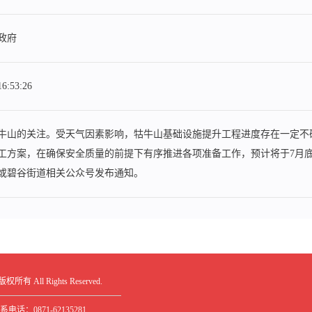
政府
16:53:26
牛山的关注。受天气因素影响，牯牛山基础设施提升工程进度存在一定不
工方案，在确保安全质量的前提下有序推进各项准备工作，预计将于7月
或碧谷街道相关公众号发布通知。
版权所有 All Rights Reserved.
系电话：0871-62135281