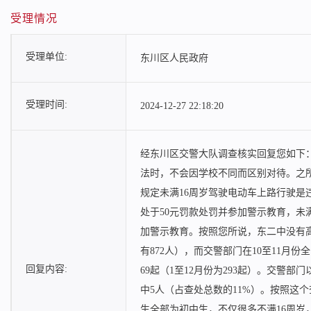
受理情况
受理单位:
东川区人民政府
受理时间:
2024-12-27 22:18:20
经东川区交警大队调查核实回复您如下
法时，不会因学校不同而区别对待。之
规定未满16周岁驾驶电动车上路行驶是
处于50元罚款处罚并参加警示教育，未
加警示教育。按照您所说，东二中没有高
有872人），而交警部门在10至11月
回复内容:
69起（1至12月份为293起）。交警部
中5人（占查处总数的11%）。按照这
生全部为初中生，不仅很多不满16周岁