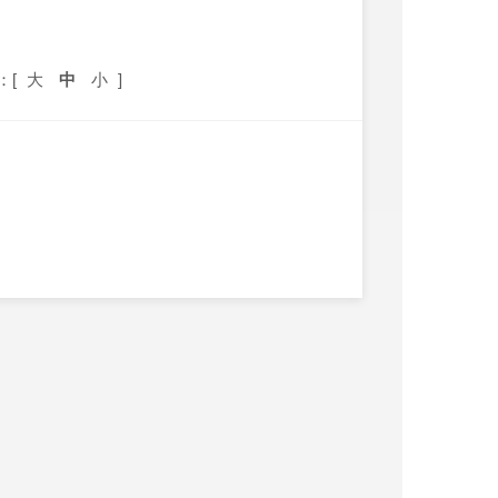
：[
大
中
小
]