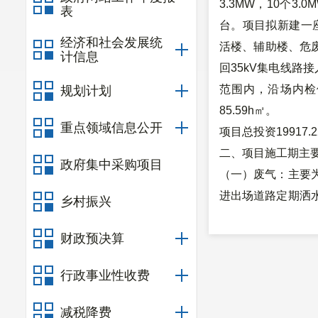
3.3MW，10个3
表
台。项目拟新建一座
经济和社会发展统
活楼、辅助楼、危废
计信息
回35kV集电线路
范围内，沿场内检修
规划计划
85.59h㎡。
重点领域信息公开
项目总投资19917.
二、项目施工期主
政府集中采购项目
（一）废气：主要
进出场道路定期洒
乡村振兴
处理、清运，粉状
财政预决算
减速慢行，道路保
（二）废水：主要
行政事业性收费
降尘；施工人员生
淀池收集沉淀后回
减税降费