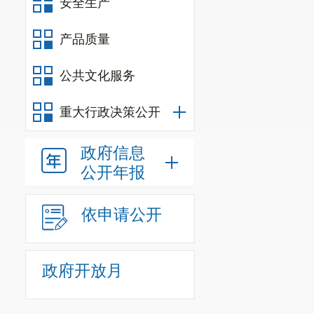
安全生产
站周边种植绿化带
（五）固体废物：
产品质量
设施污泥及油污； 
900-052-3
公共文化服务
置；餐厨垃圾及隔
重大行政决策公开
光伏组件暂存于升
废铅蓄电池由专用
政府信息
格执行《危险废物
公开年报
格按照《危险废物贮
（六）环境风险：
依申请公开
处设置 1 个事故
废贮存间、集油坑
准》（GB18597
政府开放月
7 cm/s），或至
能等效的材料；隔