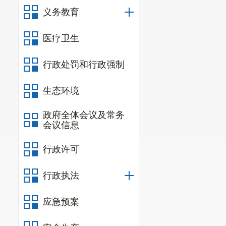
和臭气，为无组织
义务教育
（二）废水：为光
用水由罐车从周边
医疗卫生
废水量为4.87m
行政处罚和行政强制
水，其产生量较小，
（GB/T18920
生态环境
（三）生态影响：
长造成影响。项目
政府全体会议及常务
会议信息
得裸露地表、硬化
树种、草种，禁止
行政许可
草籽；保护当地野
禁止运营管理人员
行政执法
火工作，落实森林
应急预案
（四）噪声：主要
格按照说明书进行