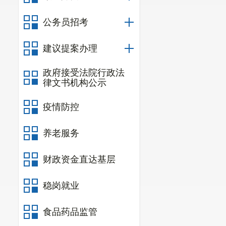
施工期尽量避开雨
（三）噪声：主要
公务员招考
安排施工时间，禁止
建议提案办理
地区张贴安民告示
速，施工车辆经过
政府接受法院行政法
（四）固体废物：
律文书机构公示
不产生废弃土石方
疫情防控
政府部门指定的场
一运至附近茅坝子
养老服务
新增占地，并进行
三、项目运营期主
财政资金直达基层
（一）废气：主要
稳岗就业
设施异味。项目劳动
管道外排，为间歇性
食品药品监管
准要求，即油烟排放