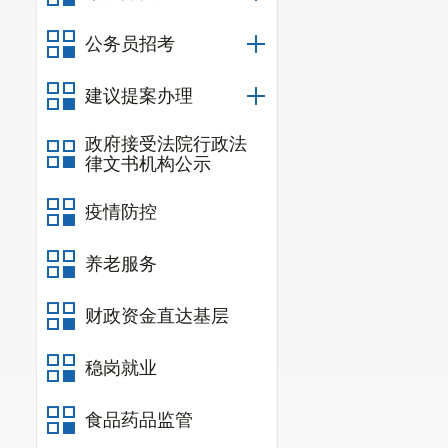
一、
机关运行
公务员招考
二、
国有资产
三、
政府采购
建议提案办理
四、
部门绩效
政府接受法院行政法
五、
其他重要
律文书机构公示
六、相关口径
疫情防控
第
五
部分
名词
养老服务
一、主要
财政资金直达基层
1．主要
稳岗就业
为公路畅
公路巡查、公
食品药品监管