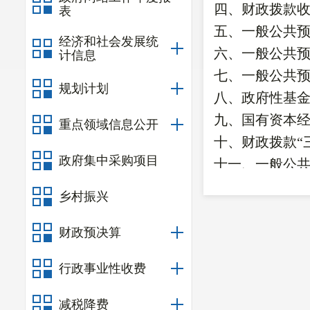
四、财政拨款
表
五、一般公共
经济和社会发展统
六、一般公共
计信息
七、
一般公共
规划计划
八
、政府性基
九、国有资本
重点领域信息公开
十
、
财政拨款
“
政府集中采购项目
十一、一般公
第三部
分
2024
乡村振兴
一、收入决算
二、支出决算
财政预决算
三、一般公共
行政事业性收费
四、财政拨款
“
减税降费
第四部分
其他