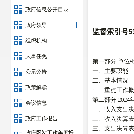
政府信息公开目录
政府领导
监督索引号
5
组织机构
人事任免
第一部分
单位
一、主要职
能
公示公告
二、
基本情况
政策解读
三、重点工作
第二部分
2024
会议信息
一、收入支出
政府工作报告
二、收入决算
三、支出决算
政府网站工作年度报