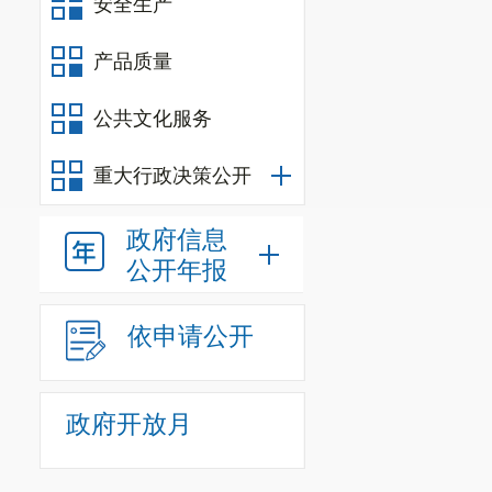
安全生产
（一）机
产品质量
我单位共
道中队。
公共文化服务
我单位为
重大行政决策公开
（二）
决
政府信息
我单位作
公开年报
范围
。
依申请公开
（
三
）
单
我单位
202
政府开放月
照公务员法管
经费自理人员
0