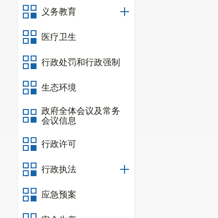
建设与维护。
义务教育
区路政大
清除擅自设置
医疗卫生
路线和速度行
行政处罚和行政强制
固定超限检测
途驳载等方式
生态环境
建建筑物、地
等设施的拆除
政府全体会议及常务
会议信息
者妨碍安全视
损坏，
拒不接
行政许可
按照
“抓
行政执法
受损失”的要
管养接合的路
应急预案
二、
单位