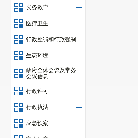
义务教育
6.1
竞争性比
2025年
12
月
医疗卫生
6
.
2
竞争性比
行政处罚和行政强制
6.3
截止时
生态环境
比选申请文件。
6.4
竞争性比
政府全体会议及常务
会议信息
竞争性比选
行政许可
竞争性比选
竞争性比选
行政执法
2025年
12
月
11
应急预案
章或密封章。