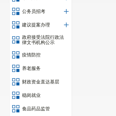
4
.比选申
公务员招考
法记录，是指
建议提案办理
照、较大数额罚
3.
比选办
政府接受法院行政法
律文书机构公示
本次
比选办
疫情防控
后，按照各资格
单位为中选（入
养老服务
5
.竞争性比
财政资金直达基层
各有意向参
至11：30，下午
稳岗就业
位，并领取竞争
食品药品监管
6
.竞争性比