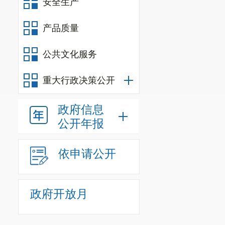
注：未按要
安全生产
7.
竞争性比
产品质量
7.
1竞争性
公共文化服务
2025年
12
月
7
.
2
竞争性比
重大行政决策公开
8
.中选原则
政府信息
按照各资格
公开年报
位为中选（入围
9
.发布公告
依申请公开
本项目竞
（
http://www.km
政府开放月
不承担任何责任
10.联系方式