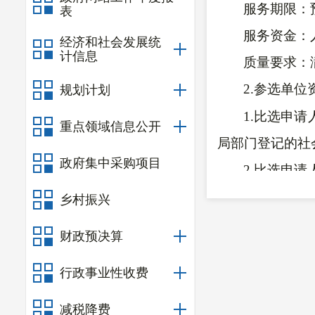
服务期限：
表
服务资金：
经济和社会发展统
计信息
质量要求：
2
.
参选单位
规划计划
1.比选申
重点领域信息公开
局部门登记的社
政府集中采购项目
2.比选申
产被接管、冻结
乡村振兴
报表
]
。
财政预决算
3.比选申请人
行政事业性收费
大税收违法失信
料]
。
减税降费