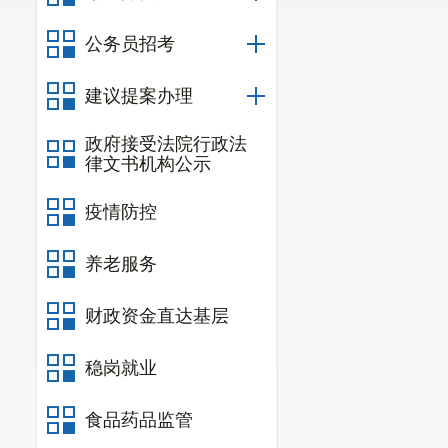
古都庆州风和
公务员招考
种是抱持零和思维
至关重要。
建议提案办理
习近平主席在
政府接受法院行政法
发展机遇”；也展现
律文书机构公示
是零和博弈，
疫情防控
两个大国的握
养老服务
釜山，海风捎
太平洋的历史时刻
财政资金直达基层
这一日10时
稳岗就业
中美元首会晤
元首行程衔接，时
食品药品监管