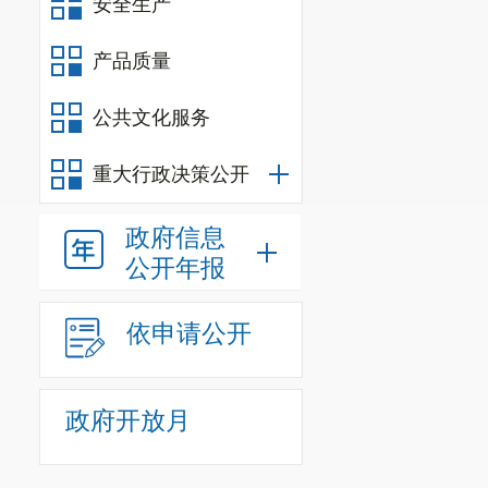
安全生产
“我们有信心
难，他指出：“经
产品质量
账，多看合作带来
公共文化服务
作为全球前两
把舵领航，最
重大行政决策公开
战，两国元首作为
政府信息
解决世界面临
公开年报
习近平主席发
事、实事、好事。”
依申请公开
特朗普总统积
作会取得更大成就。
政府开放月
展望明年，中
釜山传出：特朗普