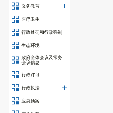
11时刚过，
义务教育
习近平主席首先
医疗卫生
特朗普总统立
笑着看向习近平主
行政处罚和行政强制
打，奉陪到底
生态环境
夕，中国也早已宣
问题如枝叶，
政府全体会议及常务
会议信息
启示，也是现实的需
谈及几天前举
行政许可
实现的‘让美国再次
行政执法
相互成就、共
数字，“今年前三季
应急预案
力。