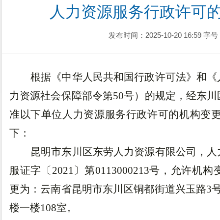
人力资源服务行政许可
发布时间：2025-10-20 16:59
字号
根据《中华人民共和国行政许可法》和《
力资源社会保障部令第
50号）
的规定，经东川
准
以下单位人力资源服务行政许可的机构变
下：
昆明
市东川区东劳人力资源
有限公司
，人
服证字〔
202
1
〕第
0113000
2
13号，允许机构
更为：
云南省昆明市东川区铜都街道兴玉路
3
楼一楼108室
。