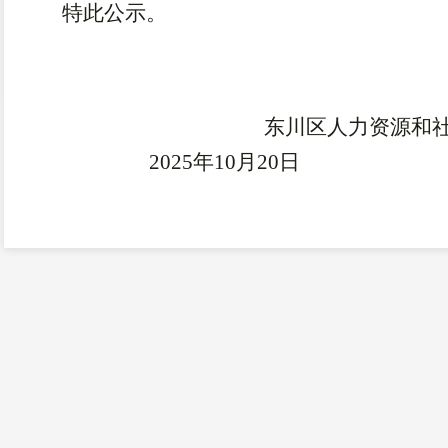
特此公示。
东川区人力资源和
202
5
年
10
月
20
日