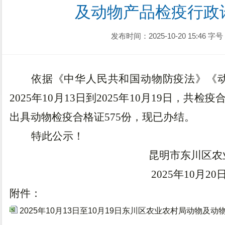
及动物产品检疫行政
发布时间：2025-10-20 15:46
字号
依据《中华人民共和国动物防疫法》《
202
5
年
10
月
13
日到
202
5
年
10
月
19
日，共检疫
出具动物检疫合格证
575
份，现已办结。
特此公示！
昆明市东川区农
202
5
年
10
月
20
附件：
2025年10月13日至10月19日东川区农业农村局动物及