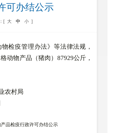
许可办结公示
：[
大
中
小
]
动物检疫管理办法》等法律法规，
合格动物产品（猪肉）
87929
公斤，
业农村局
日
动物产品检疫行政许可办结公示