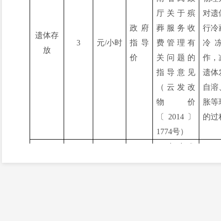
厅关于殡
对遗
政府
葬服务收
行冷
遗体存
3
元
/小时
指导
费管理有
冷
放
价
关问题的
作，
指导意见
遗体
（云发改
自溶
物价
胀等
〔
20
1
4〕
的过
1774
号
）
云南省发
展和改革
委员会
云
遗体
南省民政
是指
厅关于殡
相应
葬服务收
化设