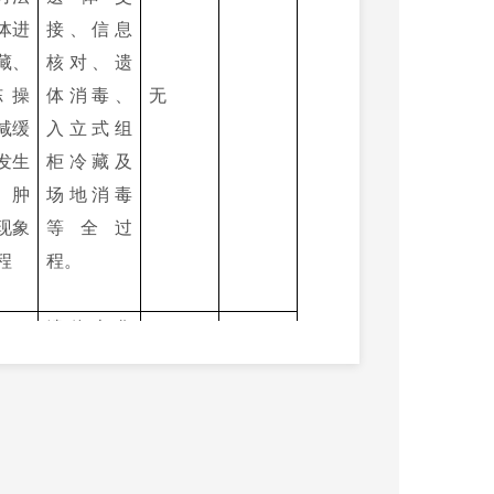
体进
接、信息
藏、
核对、遗
冻操
体消毒、
无
减缓
入立式组
发生
柜冷藏及
、肿
场地消毒
现象
等全过
程
程。
遗体火化
服务包括
火化
领取单
使用
据、司炉
12岁及
的火
准备、迎
以下遗
备进
接遗体、
体火化