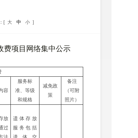
：[
大
中
小
]
收费项目网络集中
公示
费
服务标
备注
减免政
内容
准、等级
（可附
策
和规格
照片）
存放
遗体存放
通过
服务包括
方法
遗体交