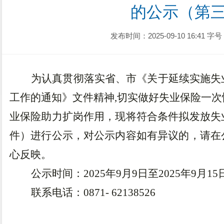
的公示（第
发布时间：2025-09-10 16:41
字号
为认真贯彻落实省、市《关于延续实施失
工作的通知》文件精神
,切实做好失业保险一
业保险助力扩岗作用，现将符合条件拟发放失
件）进行公示，
对公示内容如有异议的，请在
心
反映。
公示时间：
202
5
年
9
月
9
日至
202
5
年
9
月
15
联系电话：
0871-
62138526