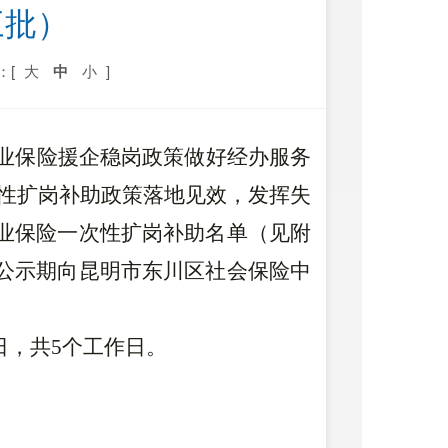
三批）
：[
大
中
小
]
业保险援企稳岗政策做好经办服务
次性扩岗补助政策落地见效，发挥失
业保险一次性扩岗补助名单（见附
公示期向昆明市
东川区社会保险中
日，共
5个工作日。