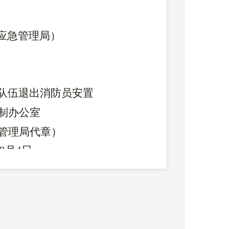
应急管理局）
队伍退出消防员安置
制办公室
管理局代章）
9
月
4
日