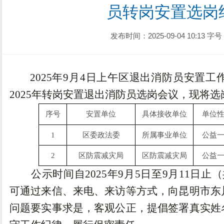
员转岗安置选岗
发布时间：2025-09-04 10:13
字号
2025
年
9
月
4
日上午区退出消防员安置工
2025年转岗安置退出消防员选岗会议，现将
序号
安置单位
具体接收单位
单位
1
区委政法委
所属事业单位
公益
2
区防震减灾局
区防震减灾局
公益
公示时间自
2025
年
9
月
5
日至
9
月
11
日止
（
可通过来信、来电、来访等方式，向昆明市东
问题要实事求是，客观公正，提倡签署真实姓