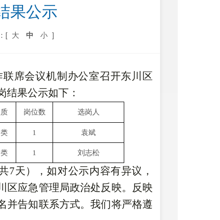
结果公示
：[
大
中
小
]
作联席会议机制办公室召开东川区
选岗结果公示如下
：
性质
岗位数
选岗人
一类
1
袁斌
一类
1
刘志松
共
7
天）
，如对公示内容有异议，
川区应急管理局政治处反映。反映
名并告知联系方式。我们将严格遵