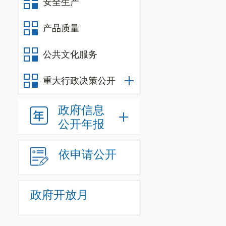
3
.
5
本次谈判不
安全生产
4
.
竞争性
产品质量
1.时间：2
公共文化服务
至17:00（
重大行政决策公开
2.地点
3.
获取方
政府信息
公开年报
网上获取
件）、授权
依申请公开
（
3296917
现场获取
政府开放月
（原件）、授