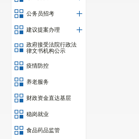
2.7标段
公务员招考
2.8质
建议提案办理
织开展松树钻
局二调面积90
政府接受法院行政法
律文书机构公示
详查标准小班
疫情防控
2.9采
养老服务
3
.
申请人
3.1营
财政资金直达基层
（事业）法人
稳岗就业
证。
食品药品监管
3.2资