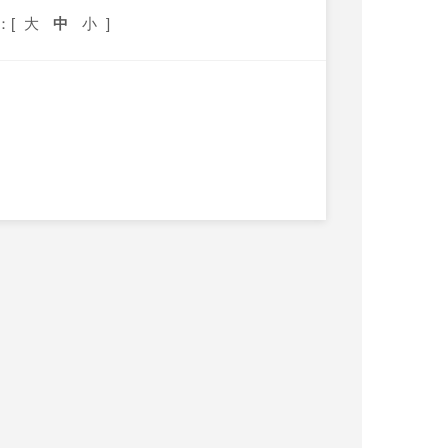
：[
大
中
小
]