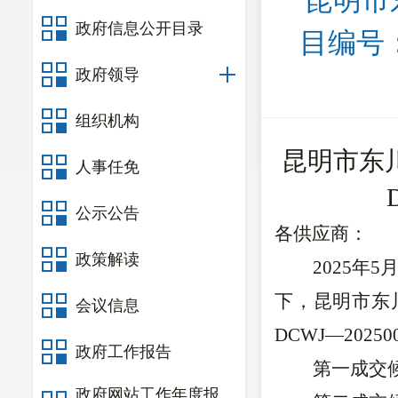
昆明市
政府信息公开目录
目编号：
政府领导
组织机构
昆明市东
人事任免
公示公告
各供应商：
政策解读
202
5
年
5
下，昆明市东
会议信息
DCWJ—202
50
政府工作报告
第一成交
政府网站工作年度报