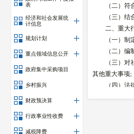
表
（二）符
（三）结
经济和社会发展统
计信息
二、
重大
规划计划
（一）
制
（二）
编
重点领域信息公开
（
三
）
对
政府集中采购项目
其他重大
事项
;
（
四
）
法
乡村振兴
三、
有关
财政预决算
（
一
）
重
行政事业性收费
学、民主、法
体讨论决定相
减税降费