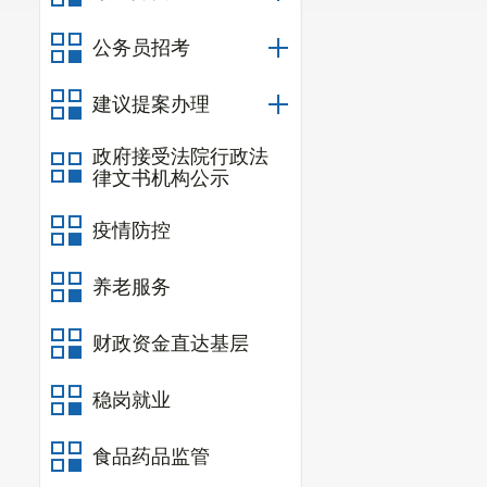
（
二
）
建
公务员招考
料及时整理归
建议提案办理
（
三
）
重
整。
政府接受法院行政法
律文书机构公示
疫情防控
养老服务
财政资金直达基层
稳岗就业
食品药品监管