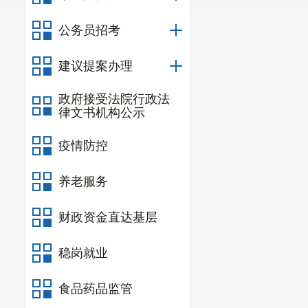
七、部门
基本
公务员招考
八
、
部门项目
建议提案办理
九
、
部门
项目
十、
部门
政府
政府接受法院行政法
律文书机构公示
十
一
、部门政
十二、部门政
疫情防控
十
三
、
对下转
养老服务
十
四
、对下转
财政资金直达基层
十五、新增资
十六、上级补
稳岗就业
十七、部门项
食品药品监管
十八、
部门整