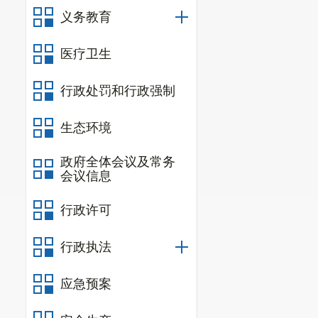
义务教育
医疗卫生
一、基本
行政处罚和行政强制
（一）部
生态环境
1.
负责文
2.
负责文
政府全体会议及常务
会议信息
3.
负责文
行政许可
4.
负责文
新品牌。
行政执法
5.
负责文
应急预案
6.
负责文