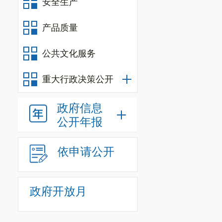
安全生产
的建设、管理
7.
负责全
产品质量
8.
统筹和
公共文化服务
9.
承担文
10.
受理文
重大行政决策公开
11.
推进文
政府信息
业服务品质。
公开年报
12.
负责全
依申请公开
13.
完成上
（二）机
政府开放月
我部门共
所属单位
0