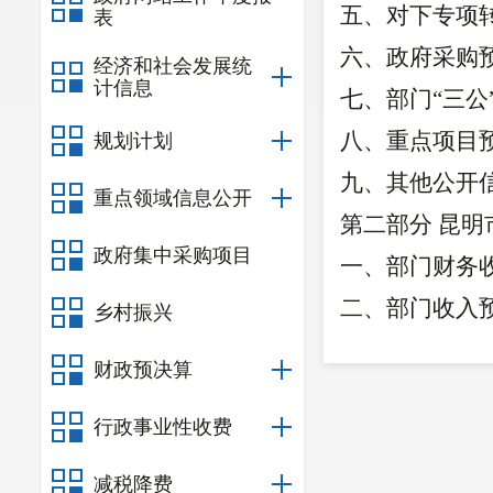
五、
对下专项
表
六、
政府采购
经济和社会发展统
计信息
七、部门
“三
八、重点项目
规划计划
九、其他公开
重点领域信息公开
第二部分
昆明
政府集中采购项目
一、
部门
财务
二、部门收入
乡村振兴
三、部门支出
财政预决算
四、
部门
财政
行政事业性收费
五、一般公共
六
、一般公共
减税降费