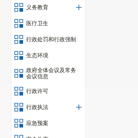
义务教育
医疗卫生
一、基本
行政处罚和行政强制
（一）部
生态环境
1.
贯彻落
2.
统筹规
政府全体会议及常务
会议信息
推进文化和旅
行政许可
3.
管理全
象推广，促进
行政执法
场开发战略并
应急预案
4.
管理、