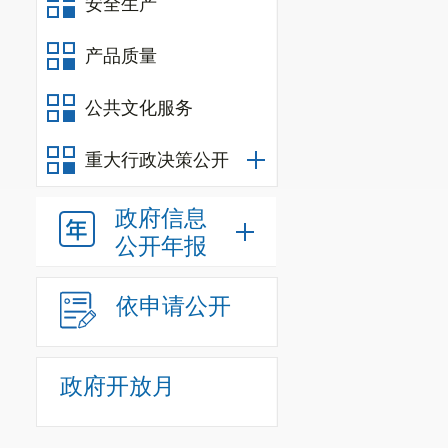
安全生产
价值观、具有
展。
产品质量
5.
负责公
公共文化服务
建设，深入实
6.
指导、
重大行政决策公开
标准化建设。
政府信息
7.
负责非
公开年报
扬和振兴。
依申请公开
8.
拟订文
业工作。
政府开放月
9.
统筹规
护和利用工作