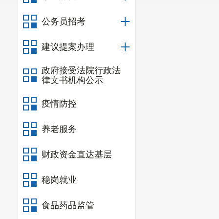
七、部门
基本
公务员招考
八
、
部门项目
建议提案办理
九
、
部门
项目
十、
部门
政府
政府接受法院行政法
律文书机构公示
十
一
、部门政
十二、部门政
疫情防控
十
三
、
对下转
养老服务
十
四
、对下转
财政资金直达基层
十五、新增资
十六、上级补
稳岗就业
十七、部门项
食品药品监管
十八、
部门整