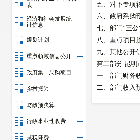
五、
对下专项
表
六、
政府采购
经济和社会发展统
计信息
七、部门
“三
八、重点项目
规划计划
九、其他公开
重点领域信息公开
第二部分
昆明
政府集中采购项目
一、
部门
财务
二、部门收入
乡村振兴
三、部门支出
财政预决算
四、
部门
财政
行政事业性收费
五、一般公共
六
、一般公共
减税降费