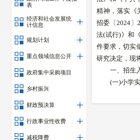
表
精神，落实《
经济和社会发展统
招委〔
2024
〕
计信息
法
(
试行
)
》和
规划计划
件要求，切实
重点领域信息公开
研究决定，现
一、招生
政府集中采购项目
(
一
)
小学
乡村振兴
近或相对就近
财政预决算
就近入学
。
外来务工
行政事业性收费
《云南省居住
减税降费