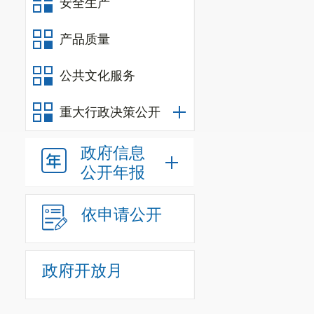
安全生产
生
)
。
产品质量
派位办法
:
铜都小学户籍
公共文化服务
级中学当中，
重大行政决策公开
小于等于计划
的原则，从报
政府信息
公开年报
二次派位按二
派位全程
依申请公开
各方监督下进
学生，原则上
政府开放月
昆三中东
学随机派位招