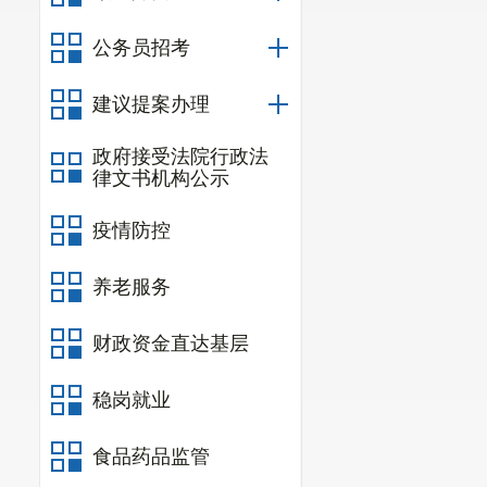
镇范围的，由
(
二
)
初中
公务员招考
学
”
的政策招生
建议提案办理
生
”
的办法招生
政府接受法院行政法
符合条件
律文书机构公示
(
三
)
统筹
疫情防控
认真落实
养老服务
好烈士子女、
性消防救援人
财政资金直达基层
童、城乡经济
稳岗就业
年、残疾人员
食品药品监管
强制措施未成