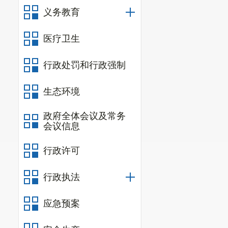
适龄儿童少年
义务教育
策
。
医疗卫生
二、招生
(
一
)
小学
行政处罚和行政强制
2024
年，
生态环境
和招生办法不
政府全体会议及常务
(
二
)
初中
会议信息
1.
城区小
行政许可
城区小学
行政执法
级中学、二中
小、五小、集
应急预案
产属于城区招