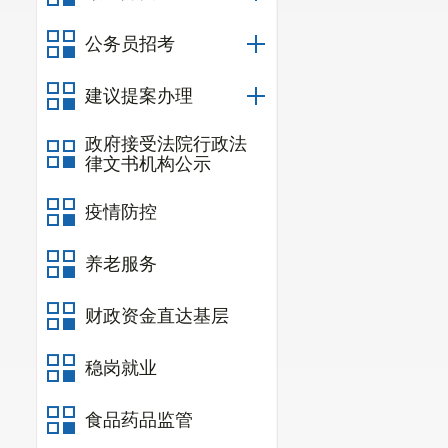
政府、创新政
第三条
区
公务员招考
定性意义
，
增
建议提案办理
新时代中国特
政府接受法院行政法
局”、牢记“国
律文书机构公示
中央保持高度
疫情防控
导贯彻落实到
养老服务
财政资金直达基层
第四条
区
成。
稳岗就业
第五条
区
食品药品监管
区长、区政府