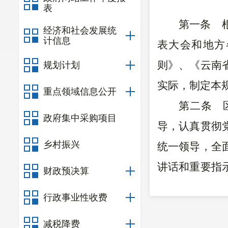
表
第一条
根
经济和社会发展统
计信息
表大会和地方
则》、《云南
规划计划
实际，制定本
重点领域信息公开
第二条
区
政府集中采购项目
导，认真贯彻
乡村振兴
统一领导
，
全
讲话和重要指
财政预决算
政府和区委工
行政事业性收费
理念
，
积极服
减税降费