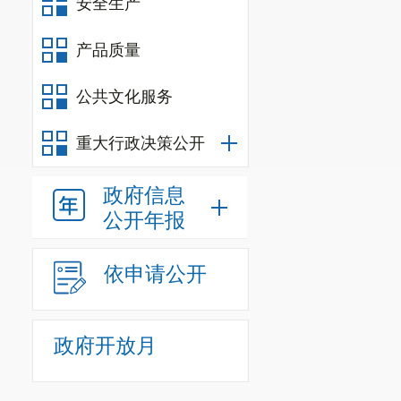
安全生产
合
，
创造良好
产品质量
出坚实步伐。
第七条
公共文化服务
作。
重大行政决策公开
区人民政
政府信息
府、市委市政
公开年报
内
，
全面履行
施和督促落实
依申请公开
第八条
坚
政府开放月
面贯彻党的路