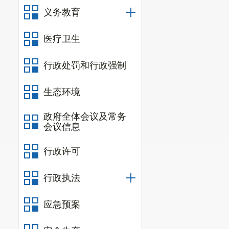
义务教育
区长委托，负
设、应急管理
医疗卫生
长的领导下，
行政处罚和行政强制
和区长交办事
生态环境
区长外出
政府全体会议及常务
作。
会议信息
副区长之
行政许可
区
，
由另一位
行政执法
第六条
区
环境保护等职
应急预案
资源配置中的