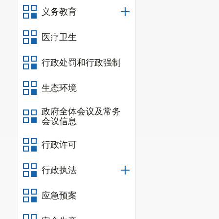
本人
义务教育
5
于提
育指
证（
医疗卫生
4.
会体
行政处罚和行政强制
（
生态环境
所需
省临
政府全体会议及常务
育设
会议信息
人登
6
代表
行政许可
人身
提交
行政执法
部
应急预案
所需
体育