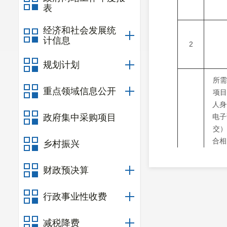
表
经济和社会发展统
计信息
2
规划计划
所需
重点领域信息公开
项目
人身
政府集中采购项目
电子
交）
合相
乡村振兴
说明
3
体育
财政预决算
员的
全保
行政事业性收费
书面
业执
减税降费
子证