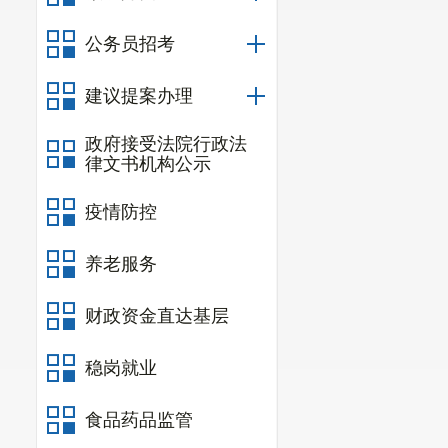
公务员招考
所需
健身
建议提案办理
报告
功活
政府接受法院行政法
律文书机构公示
举办
4
证明
疫情防控
业执
书等
提交
养老服务
管理
财政资金直达基层
所需
稳岗就业
设立
站点
食品药品监管
申请