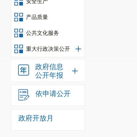
安全生产
级称
2.
期照
产品质量
指导
训合
公共文化服务
7
等
师、
重大行政决策公开
指导
优秀
政府信息
书扫
公开年报
位或
荐书
能
依申请公开
所需
员技
政府开放月
请
册、
彩色
8