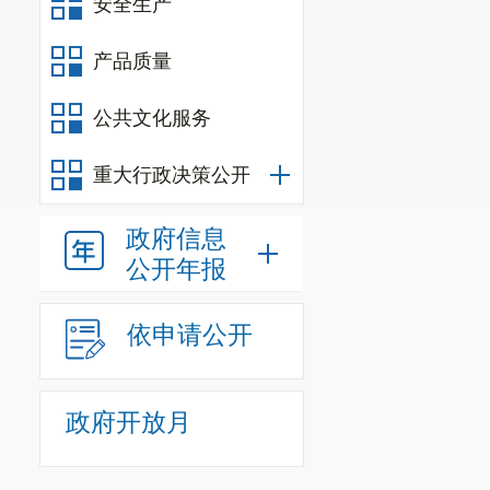
安全生产
责的国有独资
产品质量
以出资额为限
升国有资本运
公共文化服务
的具体定位和
重大行政决策公开
划转、协议转
政府信息
重组和专业化
公开年报
区国有企业
“
2
（二）
功
依申请公开
将现有区
有
集团
公司
履
政府开放月
1.
城乡建
地市场的开发