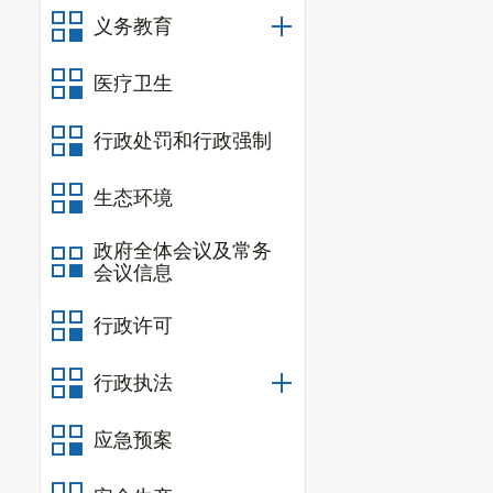
式
，
将现有融
义务教育
营公司
。
医疗卫生
（五）
坚
行政处罚和行政强制
资产相匹配，
二、布局
生态环境
根据东川
政府全体会议及常务
构
组建两个
国
会议信息
来
加快融资平
行政许可
降低成本，提
行政执法
良好、融资渠
（一）集
应急预案
东川区
国