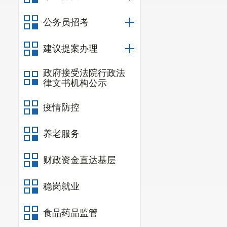
保障性、先导
公务员招考
（一）
坚
推动管资本与
建议提案办理
正确方向，保
政府接受法院行政法
国企
改革提供
律文书机构公示
（二）
坚
疫情防控
法治企体现到
养老服务
国有资产流失
（三）
坚
财政资金直达基层
急谋远，标本
稳岗就业
等问题引发的
食品药品监管
（四）
坚