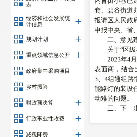
内背街小巷已
表
套、碧谷街道
经济和社会发展统
报请区人民政
计信息
申报中央、省
规划计划
二、意见
关于
“区
重点领域信息公开
2023
年
4
表面商，结合
政府集中采购项目
3
、
4
组通组路
乡村振兴
能路灯的装设
动难的问题。
财政预决算
三、下一
区城市管
行政事业性收费
央、省、市配
减税降费