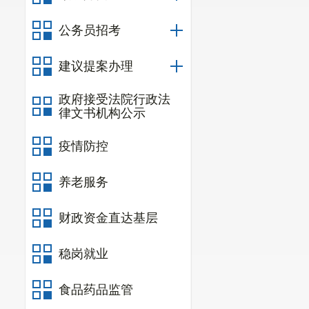
药
公务员招考
全年肉类总产量1
建议提案办理
1588吨，同比增长
产量8835吨，同比
政府接受法院行政法
律文书机构公示
主要畜产品产
疫情防控
产
养老服务
肉
牛
财政资金直达基层
猪
稳岗就业
羊
家
食品药品监管