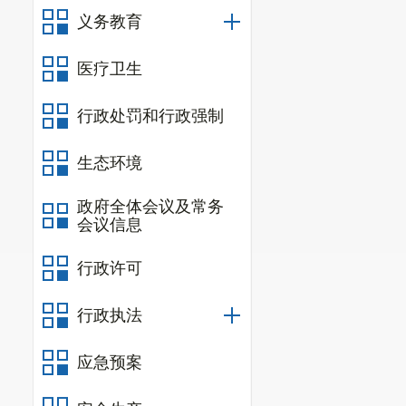
三、 工业和建
义务教育
全年工业增加值
医疗卫生
加值下降6.5%，
值增长68.4%；股
行政处罚和行政强制
门类看，采矿业下降
2
生态环境
政府全体会议及常务
会议信息
行政许可
行政执法
应急预案