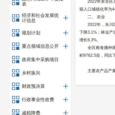
2022年末全区
表
籍人口城镇化率为44
经济和社会发展统
二、 农业
计信息
2022年，东川
下降3.1%；林业产值
规划计划
增长6.3%。
重点领域信息公开
全区粮食播种面积
积9762.5亩，同比
政府集中采购项目
主要农产品产
乡村振兴
产
财政预决算
粮
蔬
行政事业性收费
水
油
减税降费