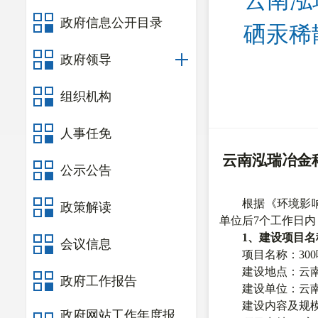
云南泓
政府信息公开目录
硒汞稀
政府领导
组织机构
人事任免
云南泓瑞冶金
公示公告
根据《环境影
政策解读
单位后
7
个工作日内
1
、建设项目名
会议信息
项
目名称：
300
建设地
点：
云
政府工作报告
建设单位：云
建设
内容及规
政府网站工作年度报