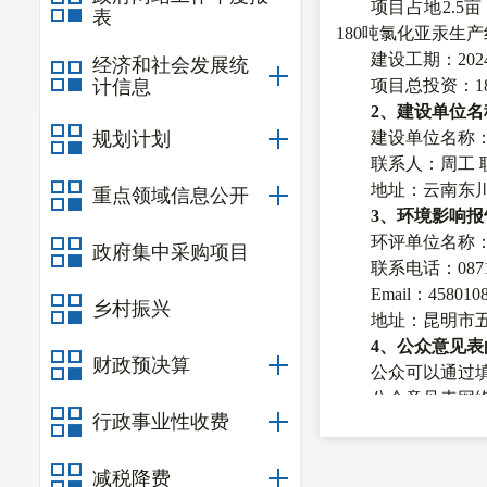
项目
占地
2.5
亩
表
180
吨
氯化亚汞生产
建设工
期：
202
经济和社会发展统
计信息
项目
总投资
：
1
2
、建设单位名
规划计划
建设单位名称
联系人：
周
工
地址：
云南东
重点领域信息公开
3
、环境影响报
环评单位名称
政府集中采购项目
联系电话：
087
Email
：
458010
乡村振兴
地址
：
昆明市
4
、公众意见表
财政预决算
公众可以通过
公众意见表网
行政事业性收费
5
、提交公众意
在本次信息公
减税降费
的意见和建议。