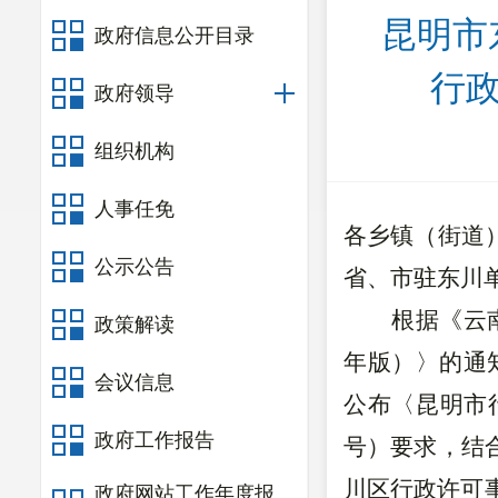
昆明市
政府信息公开目录
行政
政府领导
组织机构
人事任免
各
乡镇
（
街道
公示公告
省、市驻东川
根据《云
政策解读
年版）〉的通知
会议信息
公布〈昆明市行
政府工作报告
号）要求，结
川区行政许可
政府网站工作年度报