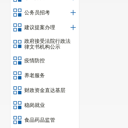
四、根据
等内容作出
公务员招考
版）》，及时
建议提案办理
行政
许可，不
政府接受法院行政法
政许可事项清
律文书机构公示
的，
以本清单
疫情防控
附件
：东
养老服务
财政资金直达基层
稳岗就业
食品药品监管