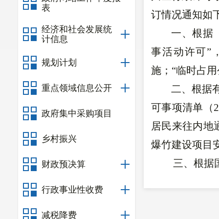
表
订情况通知如
经济和社会发展统
一、根据
计信息
事活动许可”
规划计划
施；“临时占用
重点领域信息公开
二、
根据
可事项清单（
政府集中采购项目
居民来往内地
乡村振兴
爆竹建设项目
三、根据
财政预决算
方案》的通知
行政事业性收费
区级
不承接实
减税降费