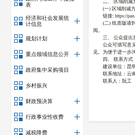
二、
区域削减
表
(
一
)
区域削减
链接
: https:/
经济和社会发展统
(
二
)
纸质版请
计信息
阅。
三、
公众提出
规划计划
公众可填写意
见。为便于进一步
重点领域信息公开
四、
联系方式
建设单位：
昆
政府集中采购项目
联系地址：
云
联系人：
阮工
乡村振兴
财政预决算
行政事业性收费
减税降费