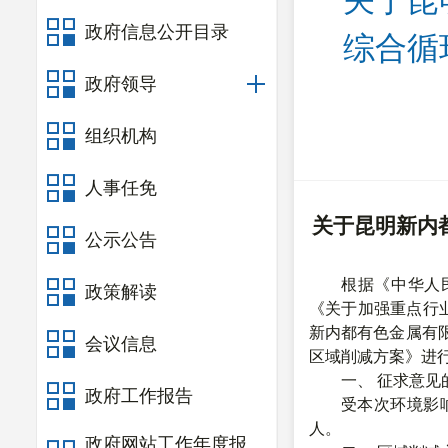
关于昆
政府信息公开目录
综合循
政府领导
组织机构
人事任免
关于
昆明新内
公示公告
根据《中华人
政策解读
《关于加强重点行
新内都有色金属有
会议信息
区域削减方案》进
一、
征求意见
政府工作报告
受本次环境影
人。
政府网站工作年度报