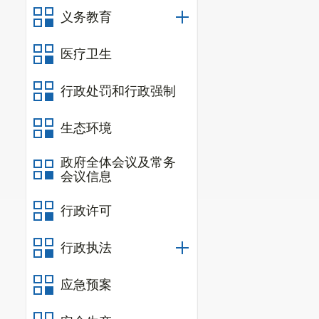
义务教育
4.
现场公
责任领导
医疗卫生
牵头科室
责任科室
行政处罚和行政强制
队、照明站、
生态环境
六、
活动
（
一
）提
政府全体会议及常务
会议信息
要
全方位、多
管、理解城管
行政许可
（二）坚
与服务并重、
行政执法
急难愁盼。
应急预案