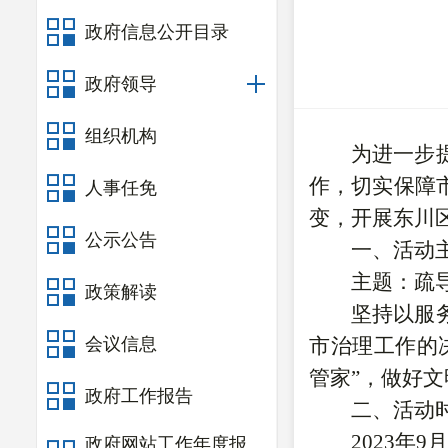
政府信息公开目录
政府领导
组织机构
为进一步
作，切实保障
人事任免
变，开展东川
公示公告
一、活动
主题：
疏
政策解读
坚持以服
会议信息
市治理工作的
管家”，做好文
政府工作报告
二、活动
2023
年
9
月
政府网站工作年度报