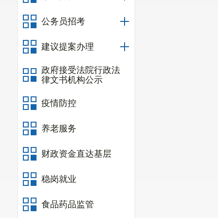
五、活动
公务员招考
在政法广
1.
开展普
建议提案办理
责任领导
政府接受法院行政法
责任科室
律文书机构公示
2.
介绍局
疫情防控
责任领导
牵头科室
养老服务
责任科室
队、照明站、
财政资金直达基层
3.
介绍综
稳岗就业
执法的概念、
责任领导
食品药品监管
牵头科室