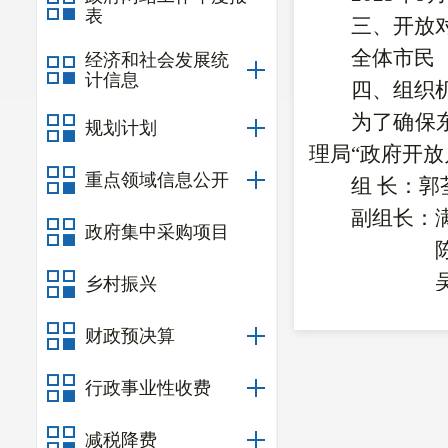
表
三、
开放
全体市民
经济和社会发展统
计信息
四、组织
为了确保
规划计划
理局“政府开
重点领域信息公开
组
长：郭
副组长：
政府集中采购项目
乡村振兴
财政预决算
成
员：局
领导小组
行政事业性收费
笑同志兼任办
减税降费
做好
普法宣传