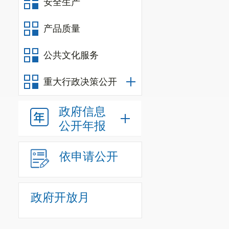
安全生产
断为职业病存
产品质量
法维权。
发放
公共文化服务
就业见习补贴
1
（
三
）
加
重大行政决策公开
及管理
政府信息
根据企业
公开年报
动法》《中华
民工工资支付
依申请公开
一步增强劳动
设
。
进一步加
政府开放月
保险缴纳、休