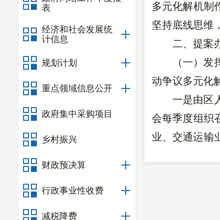
多元化解机制
表
坚持底线思维
经济和社会发展统
计信息
二、
提案
（一）
发
规划计划
动争议多元化
重点领域信息公开
一是由区
政府集中采购项目
会
每季度组织
业、交通运输
乡村振兴
合同签订
、
工
财政预决算
判等工作
。
二
行政事业性收费
工工资支付条
和施工企业提
减税降费