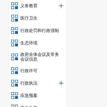
义务教育
认真落实
是继续为企业
医疗卫生
免；二是对不
行政处罚和行政强制
业进行网上申
符合条件的企
生态环境
业、稳定就业
政府全体会议及常务
会议信息
同中明确劳动
履行防治责任
行政许可
校毕业生稳定
行政执法
截
至
目前
应急预案
金额305
.
77
万
家企业，从业人