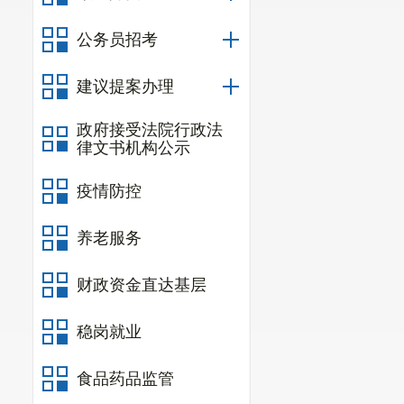
建、交运、水
公务员招考
建立健全随机
处力度，切实
建议提案办理
会
”
诉前调解室
政府接受法院行政法
律文书机构公示
合区住建局、
通过
积极
疫情防控
治理，夯实
了
养老服务
面。
截至目前
财政资金直达基层
人，使用被派遣
受理各类欠薪
稳岗就业
154.65万元；
“
食品药品监管
（二）
坚持