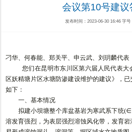
会议第10号建
发布时间：2023-06-30 16:46
字号
刁华、何春能、郑关平、申云武、刘
玥
麟
代
表
您们在昆明市东川区第六届人民代表大
区妖精塘片区水塘防渗建设维护的建议》，已
如下：
一、基本情况
拟建小坝塘整个库盆基岩为寒武系下统
(
∈
溶发育强烈，为表层强烈溶蚀风化带，发育岩