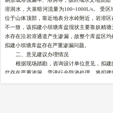
易形成溶蚀漏斗、溶洞等，据区域水文地质图
溶洞水，大泉暗河流量为
100~1000L/s
。 受
位于山体顶部，靠近地表分水岭附近，岩溶区
不一致，该拟建小坝塘库盆现状主要靠妖精塘
水存在沿岩溶通道产生渗漏，故整个库盆区均
拟建小坝塘库盆存在严重渗漏问题。
二、意见建议办理情况
根据现场踏勘，咨询设计单位意见，拟建
盆存在严重渗漏，需进行全防渗处理。将拟建
划中，积极申请整合资金进行全防渗处理。争
耕地提供稳定可靠的生产用水水源。
三、下一步工作方向
积极指导并协助汤丹镇完成小坝塘实施方