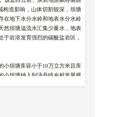
， 该套白云岩、灰岩地层赋存裂隙
区域构造影响，山体切割较深，坝塘
存在地下水分水岭和地表水分水岭
天然坝塘溢流水汇集少量水，地表
处于岩溶发育强烈的碳酸盐岩区，
的小坝塘库容小于
1
0
万立方米且库
的小坝塘纳入到汤丹镇乡村发展规
取早日开工建设，向高海拔地区的
案的审查工作，及时纳入规划中，