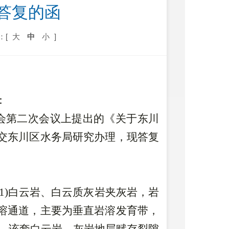
议答复的函
：[
大
中
小
]
：
会第二次会议上提出的《关于东川
交东川区水务局研究办理，现答复
1)
白云岩、白云质灰岩夹灰岩，岩
溶通道，主要为垂直岩溶发育带，