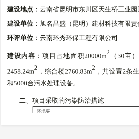
建设地点
：云南省昆明市东川区天生桥工业园
建设单位
：
旭名昌盛（昆明）建材科技有限责
环评单位
：云南
环秀环保工程有限公司
2
建设内容
：项目占地面积
20000m
（
30亩）
2
2
2458.24m
，综合楼
2760.83m
，共设置
2条
和5000台污水处理设备
。
二
、项目采取的
污染防治措施
环境要
主要措
素
施工期