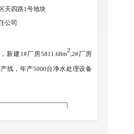
区天四路
1号地块
任公司
2
，新建
1#厂房5811.68m
,2#厂房
生产线，
年产
5000台净水处理设备
施