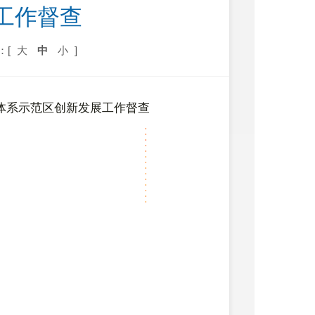
工作督查
：[
大
中
小
]
体系示范区创新发展工作督查