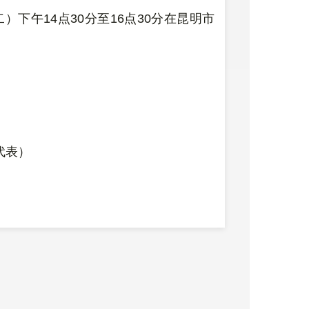
二）下午
14
点
30
分至
16
点
30
分在昆明市
代表
）
）