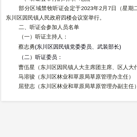
部分区域禁牧听证会定于
2023
年
2
月
7
日（星期
东川区因民镇人民政府四楼会议室举行。
二、听证会参加人员名单
（一）听证主持人：
蔡志勇
(
东川区
因民
镇
党委委员、武装部长
)
（二）听证委员：
曹伍星（
东川区
因民镇
人大主席团主席
、
区人大
马溶骏（东川区林业和草原局
草原管理办主任
）
屈登志
（东川区林业和草原局
草原管理办副主任
郭秋林
（
东川区
因民镇
农综林业
组
组长
）
（三）决策发言人：
黄栋伟（
东川区
因民镇
党委副书记、镇长）
（四）听证监察人：
李金成（
东川区
因民镇
纪委
副
书记
）