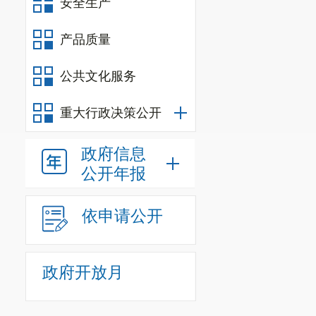
1.建筑施
安全生产
监察
8
个
，共
42
产品质量
2.城镇燃
公共文化服务
家，共
8
家次
事故隐患
18
项
重大行政决策公开
（十二）
政府信息
1.民爆监
公开年报
全检查
8
次（
依申请公开
问题，下发安
2.民爆物品
政府开放月
1907702
枚，
雷管
100发
。