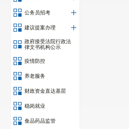
点单位23家
）
公务员招考
处。下发责令
建议提案办理
（五）油
（六）道
政府接受法院行政法
律文书机构公示
起），其中无
疫情防控
装
1056
起，驾
法行为
21374
养老服务
一网”共
33家，
财政资金直达基层
（七）大
报备情况。
稳岗就业
（八）农
食品药品监管
1.农业安