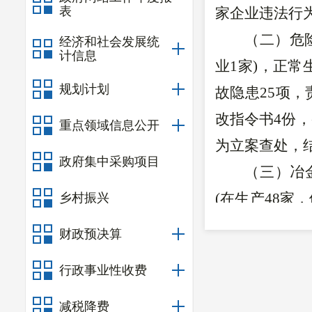
表
家企业违法行
（二）危
经济和社会发展统
计信息
业
1
家
)
，正常
规划计划
故隐患
25
项，
改指令书
4
份，
重点领域信息公开
为立案查处，
政府集中采购项目
（三）
冶
(在生产
48
家，
乡村振兴
令企业现场整
财政预决算
书
9
份
；
对
2
家
行政事业性收费
（四）消
总数
86家，
（
减税降费