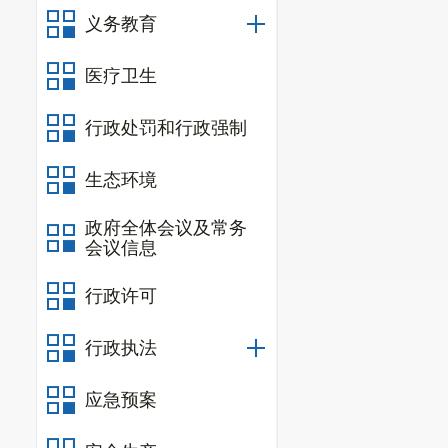
义务教育
营单位
69
家，
1
检查记录
3
份。
医疗卫生
2.水利安
行政处罚和行政强制
正常生产经营
生态环境
项，下达现场检
（九）城
政府全体会议及常务
会议信息
监管监察
3
家，
行政许可
（十）公
常生产经营单
行政执法
令企业现场整
应急预案
（十一）