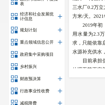
表
三水厂
0.2万
经济和社会发展统
方米/天。202
1
计信息
2019年
规划计划
用水量为2.
重点领域信息公开
求，只能依靠
水源补充供水
政府集中采购项目
目前承担
乡村振兴
处理工艺不完
发水质浑浊度
财政预决算
力，对城市居
行政事业性收费
人
民群众健康
减税降费