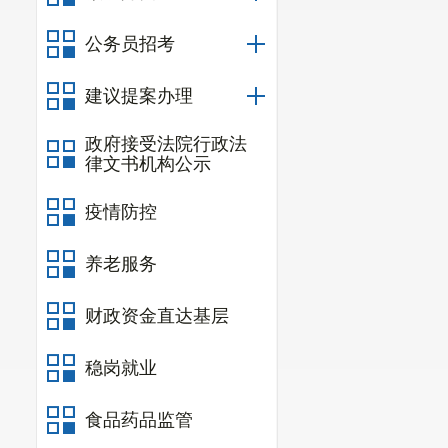
二、提案
（一）
加
公务员招考
区水务局
建议提案办理
政府价格主管
政府接受法院行政法
对内部水池进
律文书机构公示
督工作；市生
疫情防控
龙洞、腊利小
养老服务
（二）加
区水务局
财政资金直达基层
化制度建设，
稳岗就业
按照区政府的
检，并及时将
食品药品监管