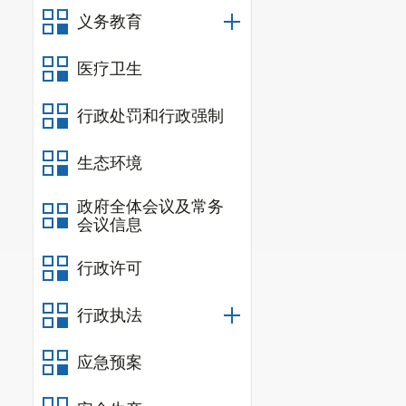
水务局根据抽
义务教育
改。
医疗卫生
（三）优
1.
实施了
行政处罚和行政强制
料、增加气洗
生态环境
缆，工程投资4
政府全体会议及常务
2
.
实施了
会议信息
集中式水源地和
行政许可
8月1日开工建
行政执法
3
.实施
程。新建引水管
应急预案
城区25个社区