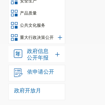
安全生产
6‰的人口自然
年限15年，设
产品质量
7500万元。
公共文化服务
成，DN800毫
重大行政决策公开
米，焊接完成6
4月1日组织
政府信息
公开年报
程计划2023
4
.
区水务
依申请公开
池进行清洗消
况及管网水水
政府开放月
行定期冲洗
。
5.
区住建