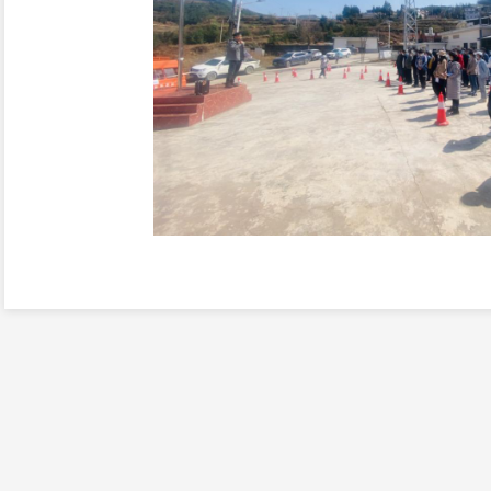
本次演练模拟
红土地镇
发现新冠肺炎本
情防控领导小组决定迅速启动应急预案，
测。演练现场按预案标准设置了等候区、入
样区、临时隔离区、物资保障区和医疗垃圾
区用警戒线隔离并明显标识，采样人员二级