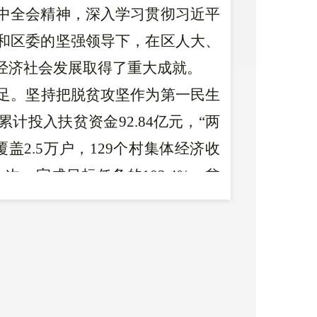
中全会精神，深入学习贯彻习近平
和区委的坚强领导下，在区人大、
经济社会发展取得了重大成就。
足。
坚持把脱贫攻坚作为第一民生
累计投入扶贫资金
92.84
亿元，“两
覆盖
2.5
万户，
129
个村集体经济收
人次、完成目标任务的
102.4%
，贫
施短板，保留自然村公路硬化率达
地扶贫搬迁
8694
户
32253
人，被国家
明显县。实施
2.97
万户农危改，实现
使命，广大基层干部和驻村干部冲锋
攻坚先进集体”和
3
名个人“脱贫攻