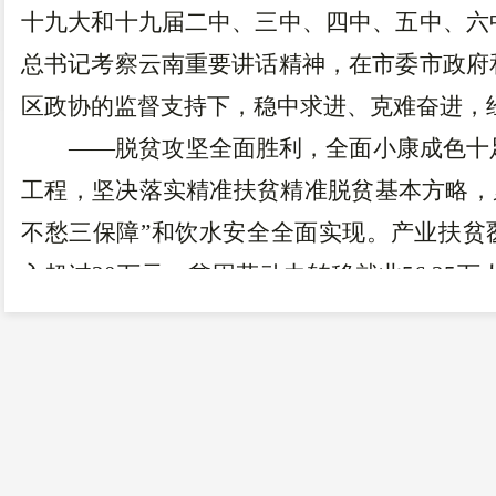
十九大和十九届二中、三中、四中、五中、六
总书记考察云南重要讲话精神，在市委市政府
区政协的监督支持下，稳中求进、克难奋进，
——脱贫攻坚全面胜利，全面小康成色十
工程，坚决落实精准扶贫精准脱贫基本方略，
不愁三保障”和饮水安全全面实现。产业扶贫
入超过
20
万元，贫困劳动力转移就业
56.25
万
困群众收入水平大幅提高。加快补齐基础设
96.53%
，光纤、
4G
网络实现村村通。实施易
发改委评为“十三五”易地扶贫搬迁工作成效
农村“无一人住危房”。全区各级各部门勇担
在前，党中央、国务院授予区人社局“全国脱贫