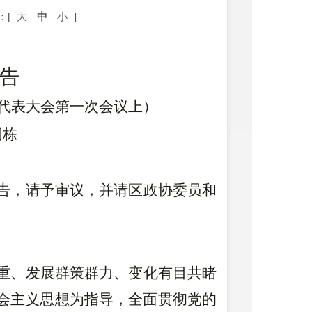
：[
大
中
小
]
告
代表大会第一次会议上）
国栋
告，请予审议，并请区政协委员和
重、发展群策群力、变化有目共睹
会主义思想为指导，全面贯彻党的