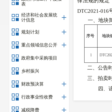
律法规的规定
表
DTC20
21-016
经济和社会发展统
一、地块
计信息
规划计划
序号
地块
重点领域信息公开
1
DTC20
政府集中采购项目
二、
公告
乡村振兴
三、
拍卖
财政预决算
四、
行政事业性收费
认书
五、
减税降费