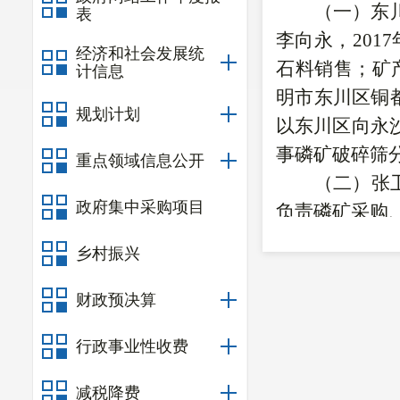
（一）东
表
李向永，
20
经济和社会发展统
石料销售；矿
计信息
明市东川区铜都
规划计划
以东川区向永
事磷矿破碎筛
重点领域信息公开
（二）张
政府集中采购项目
负责磷矿采购
（三）昆
乡村振兴
龙，
2005
镇集义村一组
财政预决算
供销、普通货
行政事业性收费
都街道石膏塘
分设施被征迁，
减税降费