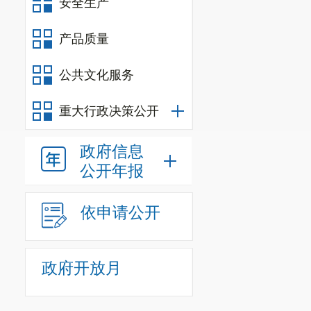
安全生产
经死亡。
四、事故
产品质量
（一）直
朱开强冒
公共文化服务
接原因。
重大行政决策公开
（二）间
1
.向永沙
政府信息
2
.向永沙
公开年报
3
. 向永
设备设施不符
依申请公开
台和临边防护栏，
《固定式钢梯
政府开放月
②
2009）4.1.1