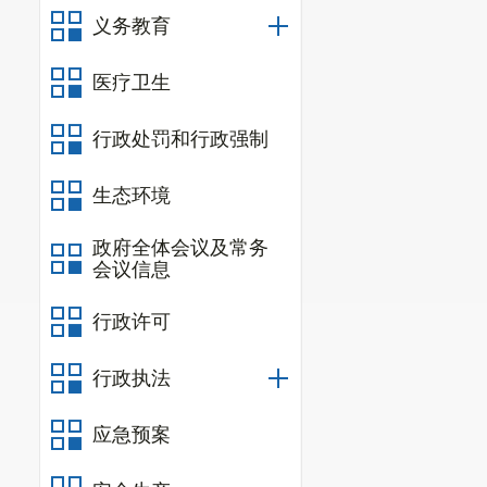
义务教育
三、事故
2021年
医疗卫生
石膏塘亚东矿
行政处罚和行政强制
带式输送机进
处将大块矿石
生态环境
磷矿。朱开强
政府全体会议及常务
破碎机就进入
会议信息
矿倒进料仓内
话，无人接听
行政许可
的张兆龙一起
行政执法
永电话联系附
星。随后，张
应急预案
急救电话。1