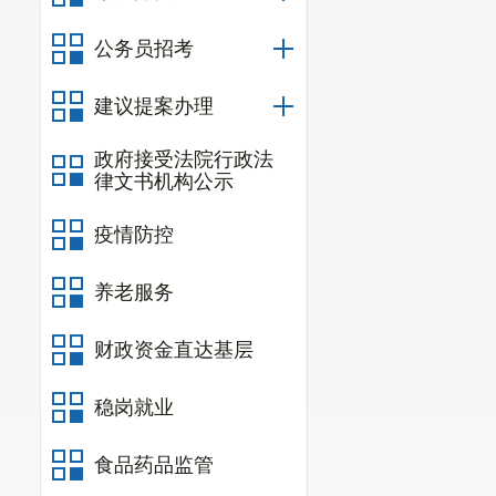
（四）消
公务员招考
促整改火灾隐
临时查封决定
建议提案办理
（五）油
政府接受法院行政法
律文书机构公示
（六）道
驾驶
676
起，
疫情防控
全头盔
5843
起
养老服务
各类道路交通
财政资金直达基层
家次，提出整改
（七）大
稳岗就业
动报备情况。
食品药品监管
（八）农