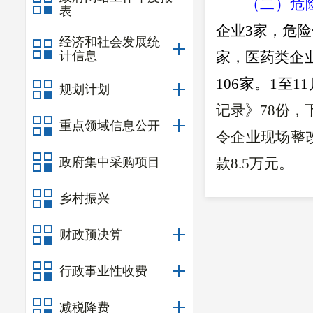
（二）危
表
企业
3家，危
经济和社会发展统
计信息
家，医药类企业
106家。
1至1
规划计划
记录》
78
份，
重点领域信息公开
令企业现场整
政府集中采购项目
款
8.5
万元。
（三）冶
乡村振兴
家(在生产44
财政预决算
月，监管监察9
家，整改复查意
行政事业性收费
案查处，已结案
减税降费