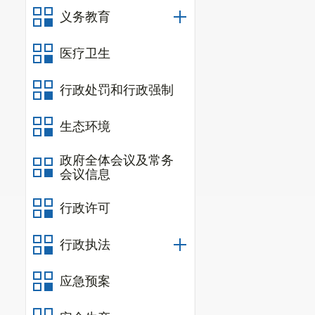
1.农业安
义务教育
业
1家、兽药
医疗卫生
家，共
192
家次
行政处罚和行政强制
通知
5
份。
2.水利安
生态环境
经营单位
1
1
家
政府全体会议及常务
会议信息
令企业现场整
（九）城
行政许可
1至
11
月份共
行政执法
生产经营单位
1
应急预案
业违法行为立案
（十）公