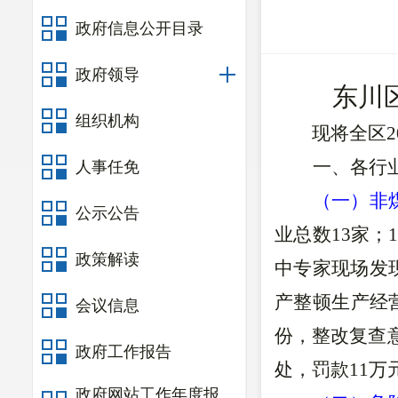
政府信息公开目录
政府领导
东川
组织机构
现将全区
一、
各行
人事任免
（一）非
公示公告
业总数13家
；
政策解读
中专家现场发
产整顿生产经
会议信息
份，整改复查
政府工作报告
处，罚款
11
万
政府网站工作年度报