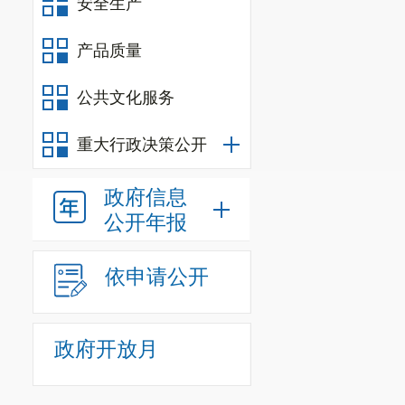
安全生产
家，正常生产经
产品质量
发现安全隐患3
（十一）
公共文化服务
1.建筑施
重大行政决策公开
已主体完工和
政府信息
场
次，发现事
公开年报
份
。
2.城镇燃
依申请公开
管监察
2
家
，共
（十二）
政府开放月
1.民爆
监