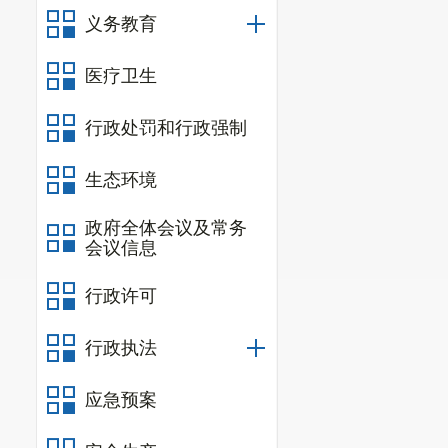
义务教育
程管理局按要
场进行检查，
医疗卫生
（三）责
行政处罚和行政强制
责令施工单位
生态环境
更，由监理部
建设工程有限
政府全体会议及常务
会议信息
员工熟知各自
行政许可
四、总体
综上所述，评
行政执法
干渠
3
标工程项
事故调查报告
应急预案
出的防范措施