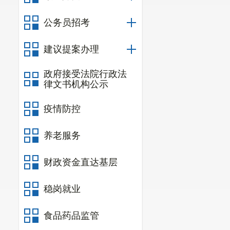
二、事故
公务员招考
东川区轿
建议提案办理
故负有责任的
事故负有责任
政府接受法院行政法
律文书机构公示
款
20
万元，公
疫情防控
由东川区水务
三、事故
养老服务
（一）区
财政资金直达基层
系统内进行通
稳岗就业
（二）开
水务局责令监
食品药品监管
管理局组织对