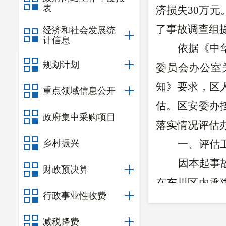
表
济损失
30
万元
了事故调查组
经济和社会发展统
计信息
依据《中
规划计划
委员会办公室
知》要求，区
重点领域信息公开
估。区安委办
政府集中采购项目
落实情况评估
乡村振兴
一、
评估
因本起事
财政预决算
在东川区内承
行政事业性收费
评估，故本次
阅相关资料完
减税降费