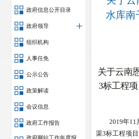
关于云
政府信息公开目录
水库南
政府领导
组织机构
人事任免
关于云南
公示公告
3标工程
项
政策解读
会议信息
2019
年
11
政府工作报告
渠
3
标工程项目
政府网站工作年度报