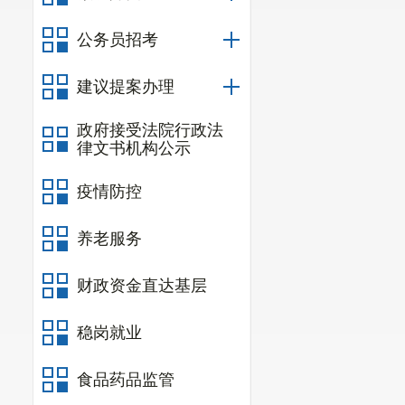
做好房屋安全
公务员招考
通过开展以案
建议提案办理
房屋安全问题
增强市民责任
政府接受法院行政法
律文书机构公示
三、下一
疫情防控
（一）积
增强做好房屋
养老服务
识宣传教育力
财政资金直达基层
及广大市民对
强安全防范意
稳岗就业
（二）继
食品药品监管
巡查力度，做