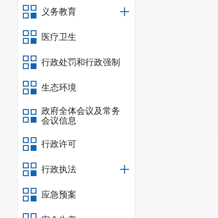
头盔4615起
义务教育
类道路交通安全
医疗卫生
（七）大
行政处罚和行政强制
报备情况。
（八）农
生态环境
1.
农业安
政府全体会议及常务
会议信息
业1家、兽药经
共172家次。
行政许可
4份。
行政执法
2.
水利安
应急预案
经营单位11家
业现场整改6项