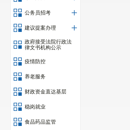
处，罚款8.5
公务员招考
（三）冶
家(在生产46
建议提案办理
月，共监管监察
政府接受法院行政法
律文书机构公示
见书23份。立
起，罚款7万元
疫情防控
（四）消
养老服务
隐患183处，
财政资金直达基层
定书22份，罚款
（五）油
稳岗就业
（六）道
食品药品监管
驶549起，饮