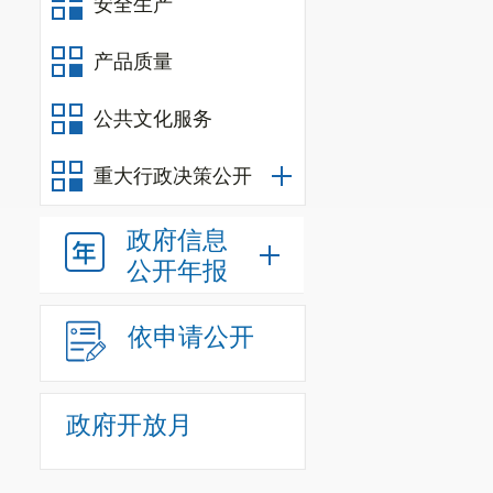
安全生产
（九）城
产品质量
1至9月共监
经营单位1家
公共文化服务
法行为立案查处
重大行政决策公开
（十）公
政府信息
常生产经营单位
公开年报
隐患35处，现
（十一）
依申请公开
1.
建筑施
监察9个，共7
政府开放月
令整改指令书