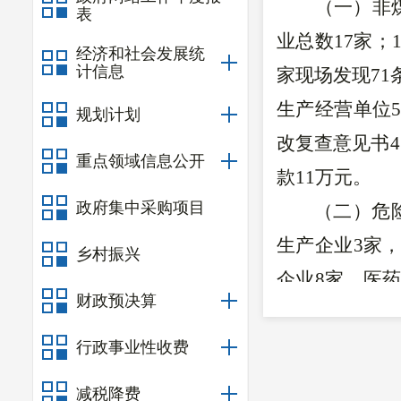
（一）非
表
业总数17家；
经济和社会发展统
计信息
家现场发现71
生产经营单位
规划计划
改复查意见书
重点领域信息公开
款11万元。
政府集中采购项目
（二）危
生产企业3家
乡村振兴
企业8家，医
财政预决算
的共有106家
检查记录》7
行政事业性收费
份，责令企业
减税降费