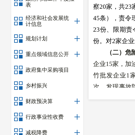
表
察20家，共2
45条），责
经济和社会发展统
计信息
23份、限期
规划计划
份。对2家企业
（二）危
重点领域信息公开
企业15家，加
政府集中采购项目
竹批发企业1家
乡村振兴
次，发现事故
令书》11份，
财政预决算
（三）冶
行政事业性收费
数92家（正常
患18项，责
减税降费