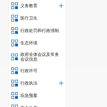
摩托车、电动
义务教育
1362起，机
移送起诉127
医疗卫生
后排查出各类
行政处罚和行政强制
条。
生态环境
（六）大
报备情况。
政府全体会议及常务
会议信息
（七）农
行政许可
1.
农业安
业1家、兽药经
行政执法
50家次，发
应急预案
份。