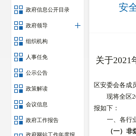
安
政府信息公开目录
政府领导
组织机构
人事任免
关于202
公示公告
区安委会各成
政策解读
现将全区2
会议信息
报如下：
一、各行
政府工作报告
（一）非
政府网站工作年度报