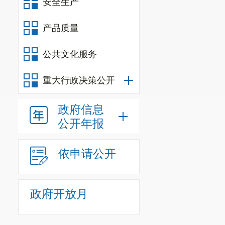
安全生产
2.
水利安
经营单位11家
产品质量
业现场整改6项
公共文化服务
（八）城
家，1至3 月
重大行政决策公开
生产经营单位
政府信息
业违法行为立案
公开年报
（九）公
依申请公开
道交通指挥部
派检查组5组开
政府开放月
13处，已经全
（十）建