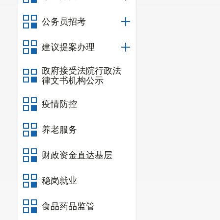
查记录6份，
公务员招考
决定书1份。
建议提案办理
起，罚款2.7
（四）消
政府接受法院行政法
律文书机构公示
患23处，督促
疫情防控
份，罚款10.1
（五）道
养老服务
驶196起，饮
财政资金直达基层
牌假证、伪造
稳岗就业
起，货车超载
车、三轮摩托车
食品药品监管